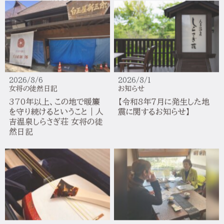
2026/8/6
2026/8/1
女将の徒然日記
お知らせ
370年以上、この地で暖簾
【令和8年７月に発生した地
を守り続けるということ｜人
震に関するお知らせ】
吉温泉しらさぎ荘 女将の徒
然日記
2026/7/16
2026/7/4