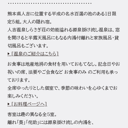
・・・・・・・・・・・・・・・・・・・・・・・・・・・・・・・・・・・・・
熊本県人吉に位置する平成の名水百選の池のある１日限
定５組。大人の隠れ宿。
人吉温泉しらさぎ荘の効能溢れる源泉掛け流し温泉は、窓
を開けると半露天風呂にもなる内湯付離れと家族風呂・貸
切風呂もございます。
▶ [温泉のご紹介はこちら]
お食事は地産地消の食材を用いておもてなし。記念日やお
祝いの席、法要やご会食など お食事のみ のご利用も承っ
ております。
全席ゆったりとした個室で、季節の味わいを心ゆくまでお
楽しみください。
▶ [お料理ページへ]
客室は趣の異なる全5室。
離れ「葵」「侘助」には源泉掛け流しの内湯を、